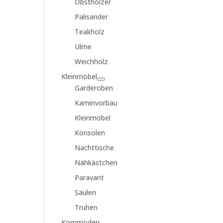
Obsthölzer
Palisander
Teakholz
Ulme
Weichholz
Kleinmöbel
Garderoben
Kaminvorbau
Kleinmöbel
Konsolen
Nachttische
Nähkästchen
Paravant
Säulen
Truhen
Kommoden