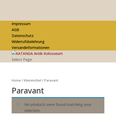
Impressum
AGB
Datenschutz
Widerrufsbelehrung
Versandinformationen
Select Page
Home
/
Kleinmöbel
/ Paravant
Paravant
No products were found matching your
selection.