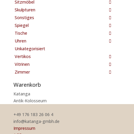
Sitzmöbel
Skulpturen
Sonstiges
Spiegel
Tische
Uhren
Unkategorisiert
Vertikos
Vitrinen
Zimmer
Warenkorb
Katanga
Antik-Kolosseum
+49 176 183 26 06 4
info@katanga-gmbh.de
Impressum