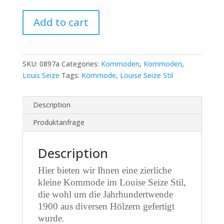
Louis
Add to cart
Seize
Stil
Kommode
quantity
SKU:
0897a
Categories:
Kommoden
,
Kommoden
,
Louis Seize
Tags:
Kommode
,
Louise Seize Stil
Description
Produktanfrage
Description
Hier bieten wir Ihnen eine zierliche
kleine Kommode im Louise Seize Stil,
die wohl um die Jahrhundertwende
1900 aus diversen Hölzern gefertigt
wurde.