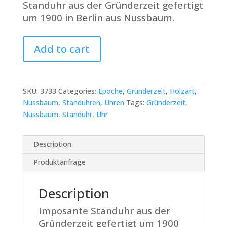
Standuhr aus der Gründerzeit gefertigt
um 1900 in Berlin aus Nussbaum.
Imposante
Add to cart
Standuhr
aus
der
Gründerzeit
SKU:
3733
Categories:
Epoche
,
Gründerzeit
,
Holzart
,
quantity
Nussbaum
,
Standuhren
,
Uhren
Tags:
Gründerzeit
,
Nussbaum
,
Standuhr
,
Uhr
Description
Produktanfrage
Description
Imposante Standuhr aus der
Gründerzeit gefertigt um 1900