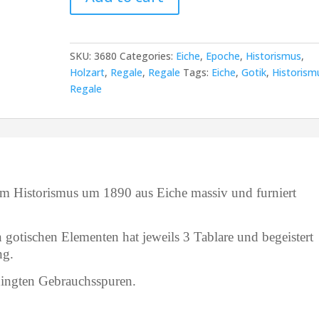
Bücherregale
aus
dem
Historismus
SKU:
3680
Categories:
Eiche
,
Epoche
,
Historismus
,
mit
Holzart
,
Regale
,
Regale
Tags:
Eiche
,
Gotik
,
Historism
gotischen
Regale
Elementen
quantity
em Historismus um 1890 aus Eiche massiv und furniert
gotischen Elementen hat jeweils 3 Tablare und begeistert
ng.
dingten Gebrauchsspuren.