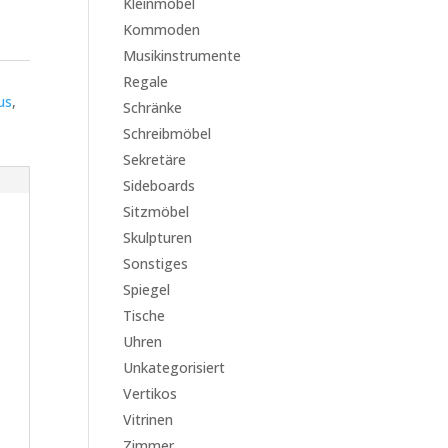
Kleinmöbel
Kommoden
Musikinstrumente
Regale
us
,
Schränke
Schreibmöbel
Sekretäre
Sideboards
Sitzmöbel
Skulpturen
Sonstiges
Spiegel
Tische
Uhren
Unkategorisiert
Vertikos
Vitrinen
Zimmer