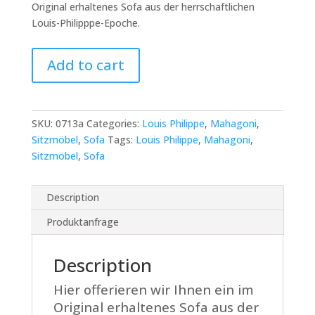
Original erhaltenes Sofa aus der herrschaftlichen
Louis-Philipppe-Epoche.
Louis
Add to cart
Philippe
Sofa
aus
Mahagoni
SKU:
0713a
Categories:
Louis Philippe
,
Mahagoni
,
quantity
Sitzmöbel
,
Sofa
Tags:
Louis Philippe
,
Mahagoni
,
Sitzmöbel
,
Sofa
Description
Produktanfrage
Description
Hier offerieren wir Ihnen ein im
Original erhaltenes Sofa aus der