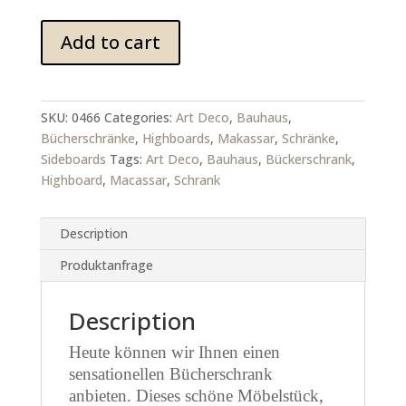
Bauhaus
Add to cart
Bücherschrank
aus
Macassar
quantity
SKU:
0466
Categories:
Art Deco
,
Bauhaus
,
Bücherschränke
,
Highboards
,
Makassar
,
Schränke
,
Sideboards
Tags:
Art Deco
,
Bauhaus
,
Bückerschrank
,
Highboard
,
Macassar
,
Schrank
Description
Produktanfrage
Description
Heute können wir Ihnen einen
sensationellen Bücherschrank
anbieten. Dieses schöne Möbelstück,